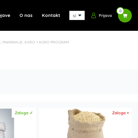
0
jave
O nas
Kontakt
Prijava
E, PAKIRANJE, AGRO
>
AGRO PROGRAM
Zaloga ✓
Zaloga ×