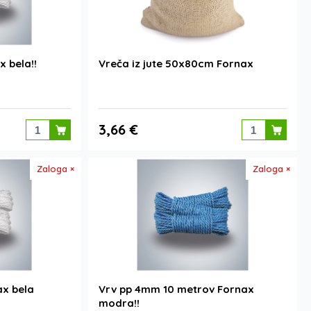
 bela!!
Vreča iz jute 50x80cm Fornax
3,66 €
Zaloga ×
Zaloga ×
x bela
Vrv pp 4mm 10 metrov Fornax
modra!!