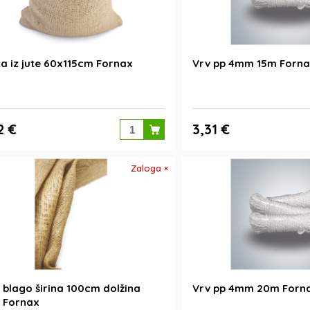
a iz jute 60x115cm Fornax
Vrv pp 4mm 15m Fornax
2 €
3,31 €
Zaloga ×
 blago širina 100cm dolžina
Vrv pp 4mm 20m Forna
 Fornax