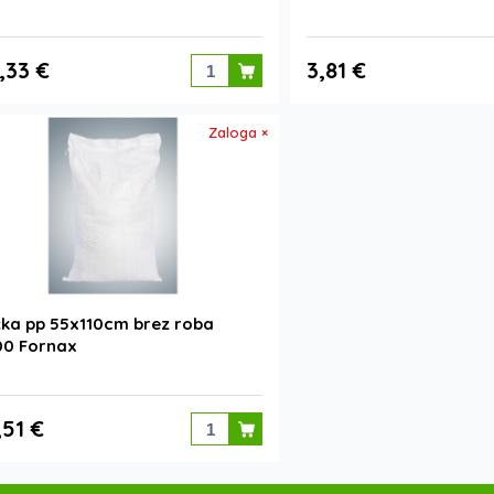
,33 €
3,81 €
Zaloga ×
ka pp 55x110cm brez roba
00 Fornax
,51 €