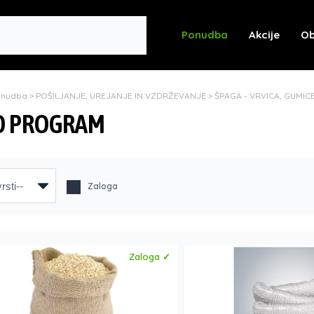
Ponudba
Akcije
Ob
onudba
>
POŠILJANJE, UREJANJE IN VZDRŽEVANJE
>
ŠPAGA - VRVICA, GUMIC
O PROGRAM
Zaloga
Zaloga ✓