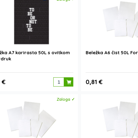
žka A7 karirasta 50L s ovitkom
Beležka A6 čist 50L Fo
rdruk
0 €
0,81 €
Zaloga ✓