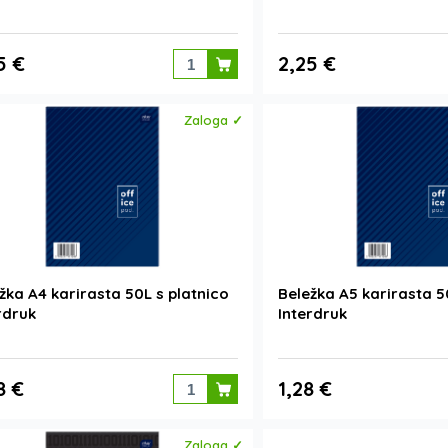
5 €
2,25 €
Zaloga ✓
žka A4 karirasta 50L s platnico
Beležka A5 karirasta 5
rdruk
Interdruk
8 €
1,28 €
Zaloga ✓