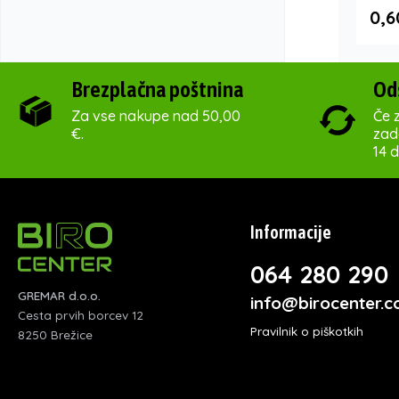
0,6
Brezplačna poštnina
Od
Za vse nakupe nad 50,00
Če z
€.
zado
14 d
Informacije
064 280 290
GREMAR d.o.o.
info@birocenter.
Cesta prvih borcev 12
Pravilnik o piškotkih
8250 Brežice
Varovanje zasebnosti
Pogoji poslovanja
Več informacij