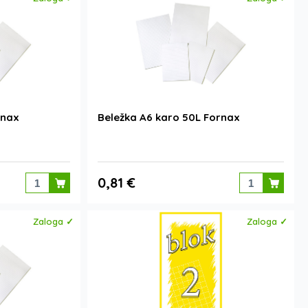
rnax
Beležka A6 karo 50L Fornax
0,81 €
Zaloga ✓
Zaloga ✓