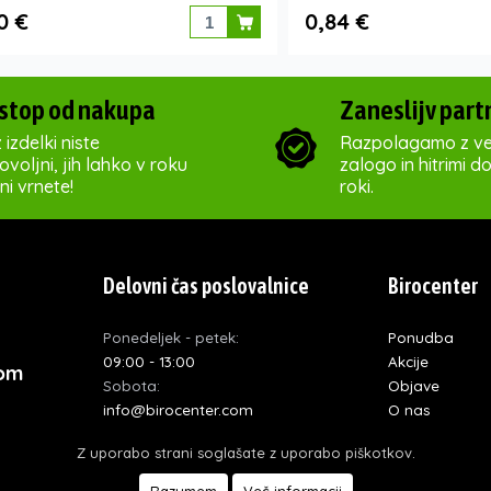
0 €
0,84 €
stop od nakupa
Zaneslijv part
 izdelki niste
Razpolagamo z ve
voljni, jih lahko v roku
zalogo in hitrimi d
ni vrnete!
roki.
Delovni čas poslovalnice
Birocenter
Ponedeljek - petek:
Ponudba
09:00 - 13:00
Akcije
com
Sobota:
Objave
info@birocenter.com
O nas
Nedelja in prazniki:
Kontakt
Z uporabo strani soglašate z uporabo piškotkov.
zaprto