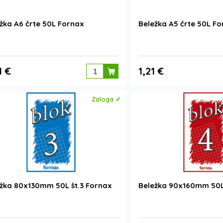
žka A6 črte 50L Fornax
Beležka A5 črte 50L F
1 €
1,21 €
Zaloga ✓
žka 80x130mm 50L št.3 Fornax
Beležka 90x160mm 50L