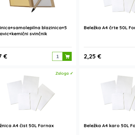
inica+samolepilna blazinica+5
Beležka A4 črte 50L F
avic+kemični svinčnik
7 €
2,25 €
Zaloga ✓
žnica A4 čist 50L Fornax
Beležka A4 karo 50L F