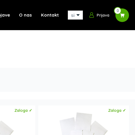
0
jave
O nas
Kontakt
Prijava
Zaloga ✓
Zaloga ✓