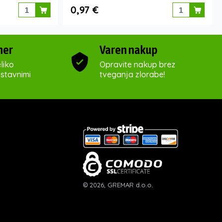
0,97 €
ner
Varen nakup
liko
Opravite nakup brez
ostavnimi
tveganja zlorabe!
© 2026, GREMAR d.o.o.
izdelava
:
ETREND