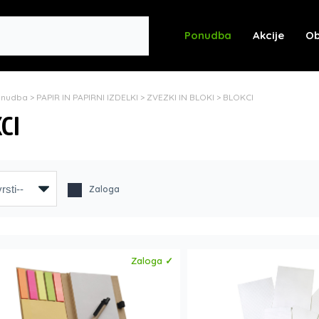
Ponudba
Akcije
Ob
onudba
>
PAPIR IN PAPIRNI IZDELKI
>
ZVEZKI IN BLOKI
>
BLOKCI
CI
Zaloga
Zaloga ✓