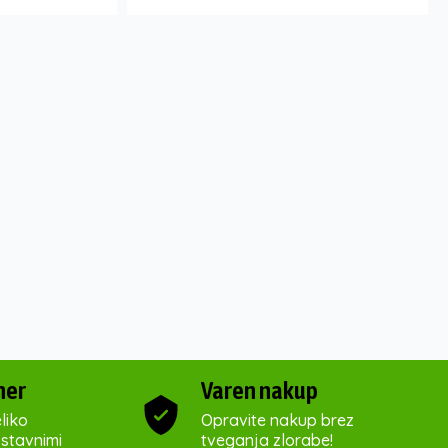
ner
Varen nakup
liko
Opravite nakup brez
ostavnimi
tveganja zlorabe!