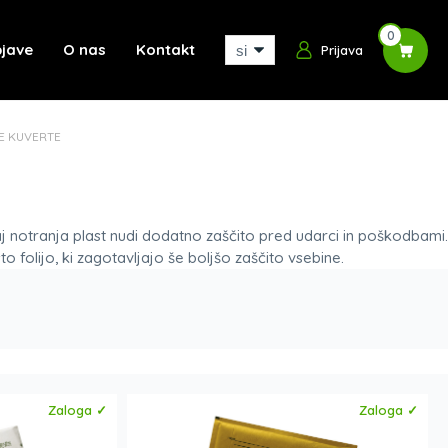
0
jave
O nas
Kontakt
Prijava
E KUVERTE
j notranja plast nudi dodatno zaščito pred udarci in poškodbami.
o folijo, ki zagotavljajo še boljšo zaščito vsebine.
Zaloga ✓
Zaloga ✓