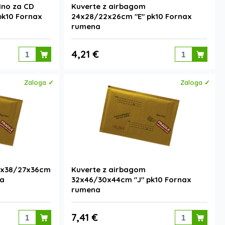
ino za CD
Kuverte z airbagom
pk10 Fornax
24x28/22x26cm "E" pk10 Fornax
rumena
4,21 €
Zaloga ✓
Zaloga ✓
9x38/27x36cm
Kuverte z airbagom
na
32x46/30x44cm "J" pk10 Fornax
rumena
7,41 €