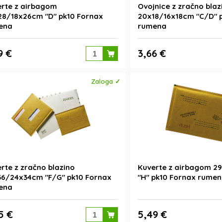
rte z airbagom
Ovojnice z zračno blaz
28/18x26cm "D" pk10 Fornax
20x18/16x18cm "C/D" 
ena
rumena
9 €
3,66 €
Zaloga ✓
rte z zračno blazino
Kuverte z airbagom 2
36/24x34cm "F/G" pk10 Fornax
"H" pk10 Fornax rume
ena
5 €
5,49 €