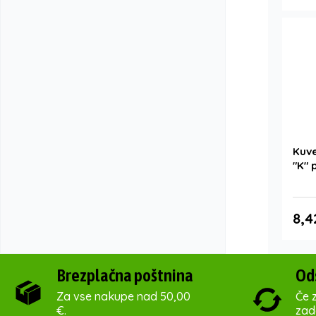
Kuv
"K" 
8,4
Brezplačna poštnina
Od
Za vse nakupe nad 50,00
Če z
€.
zado