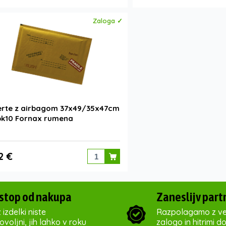
Zaloga ✓
erte z airbagom 37x49/35x47cm
pk10 Fornax rumena
2 €
stop od nakupa
Zaneslijv part
 izdelki niste
Razpolagamo z ve
voljni, jih lahko v roku
zalogo in hitrimi d