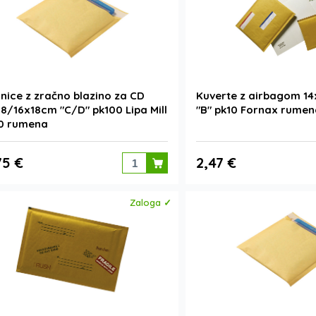
nice z zračno blazino za CD
Kuverte z airbagom 1
8/16x18cm "C/D" pk100 Lipa Mill
"B" pk10 Fornax rume
70 rumena
75 €
2,47 €
Zaloga ✓