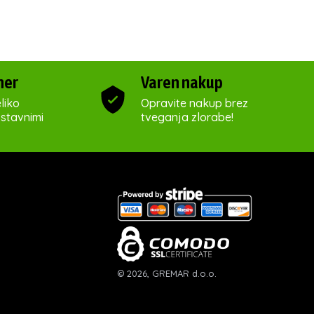
ner
Varen nakup
liko
Opravite nakup brez
ostavnimi
tveganja zlorabe!
© 2026, GREMAR d.o.o.
izdelava
:
ETREND