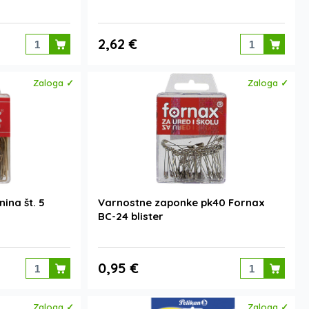
2,62 €
Zaloga ✓
Zaloga ✓
ina št. 5
Varnostne zaponke pk40 Fornax
BC-24 blister
0,95 €
Zaloga ✓
Zaloga ✓