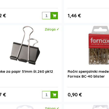
2 €
1,46 €
Zaloga ✓
ke za papir 51mm št.260 pk12
Ročni spenjalniki meden
Fornax BC-40 blister
7 €
0,90 €
Zaloga ✓