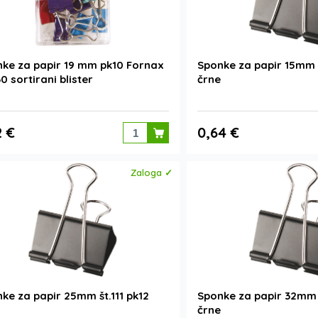
ke za papir 19 mm pk10 Fornax
Sponke za papir 15mm 
0 sortirani blister
črne
2 €
0,64 €
Zaloga ✓
ke za papir 25mm št.111 pk12
Sponke za papir 32mm 
črne