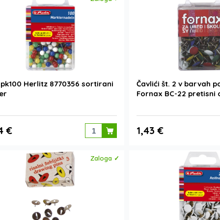
 pk100 Herlitz 8770356 sortirani
Čavlići št. 2 v barvah 
ter
Fornax BC-22 pretisni
4 €
1,43 €
Zaloga ✓