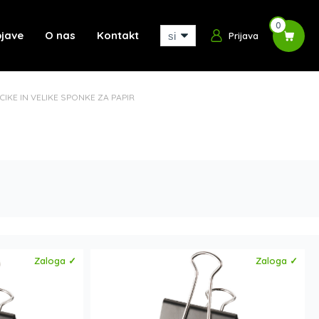
0
jave
O nas
Kontakt
Prijava
CIKE IN VELIKE SPONKE ZA PAPIR
Zaloga ✓
Zaloga ✓