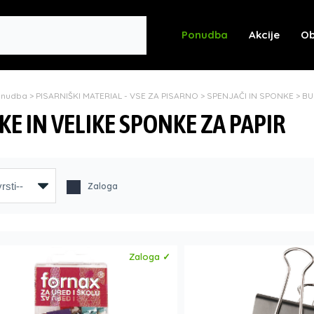
Ponudba
Akcije
Ob
onudba
>
PISARNIŠKI MATERIAL - VSE ZA PISARNO
>
SPENJAČI IN SPONKE
>
BU
KE IN VELIKE SPONKE ZA PAPIR
Zaloga
Zaloga ✓