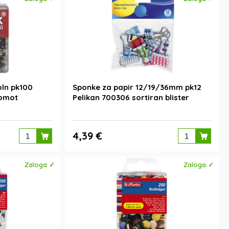
poln pk100
Sponke za papir 12/19/36mm pk12
 omot
Pelikan 700306 sortiran blister
4,39 €
Zaloga ✓
Zaloga ✓