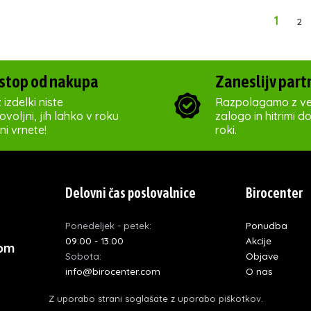
1
2
stop od nakupa
Zaneslijv part
 izdelki niste
Razpolagamo z ve
voljni, jih lahko v roku
zalogo in hitrimi d
ni vrnete!
roki.
Delovni čas poslovalnice
Birocenter
Ponedeljek - petek:
Ponudba
09:00 - 13:00
Akcije
com
Sobota:
Objave
info@birocenter.com
O nas
Nedelja in prazniki:
Kontakt
Z uporabo strani soglašate z uporabo piškotkov.
zaprto