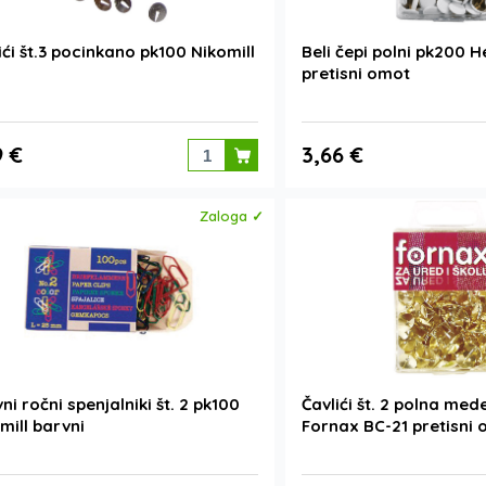
ići št.3 pocinkano pk100 Nikomill
Beli čepi polni pk200 H
pretisni omot
9 €
3,66 €
Zaloga ✓
ni ročni spenjalniki št. 2 pk100
Čavlići št. 2 polna me
mill barvni
Fornax BC-21 pretisni