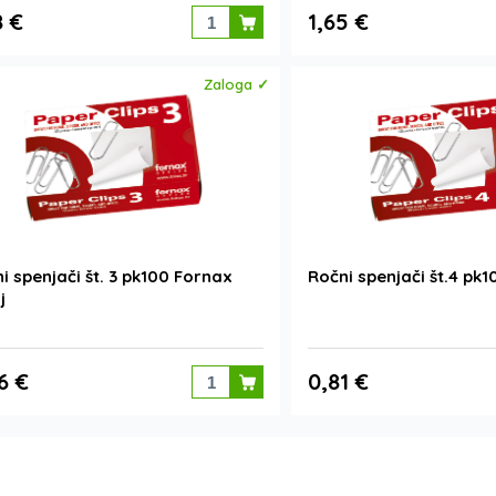
8 €
1,65 €
Zaloga ✓
i spenjači št. 3 pk100 Fornax
Ročni spenjači št.4 pk1
j
6 €
0,81 €