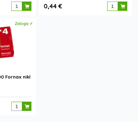
0,44 €
Zaloga ✓
00 Fornax nikl