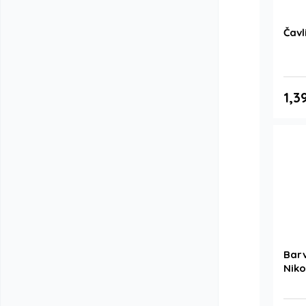
Čavl
1,3
Barv
Niko