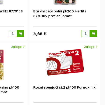
erlitz 8770158
Barvni čepi polni pk200 Herlitz
8770109 pretisni omot
3,66 €
Zaloga ✓
Zaloga ✓
denina pk100
Ročni spenjači št.2 pk100 Fornax nikl
 omot