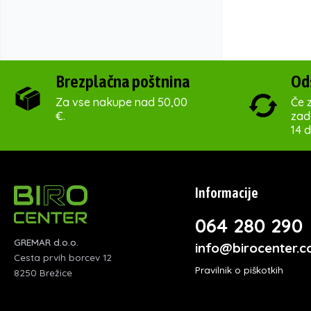
Brezplačna poštnina
Od
Za vse nakupe nad 50,00
Če z
€.
zado
14 d
Informacije
064 280 290
GREMAR d.o.o.
info@birocenter.
Cesta prvih borcev 12
Pravilnik o piškotkih
8250 Brežice
Varovanje zasebnosti
Pogoji poslovanja
Več informacij