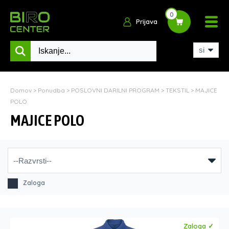
0
Prijava
Domov
>
Ponudba
>
POSLOVNI DARILNI PROGRAM
>
TEKSTIL
>
MAJICE
POLO
MAJICE POLO
Zaloga
Zaloga ✓