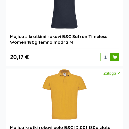
Majica s kratkimi rokavi B&C Safran Timeless
Women 180g temno modra M
20,17 €
Zaloga ✓
Majica kratki rokavi polo B&C ID.001 180g zlato