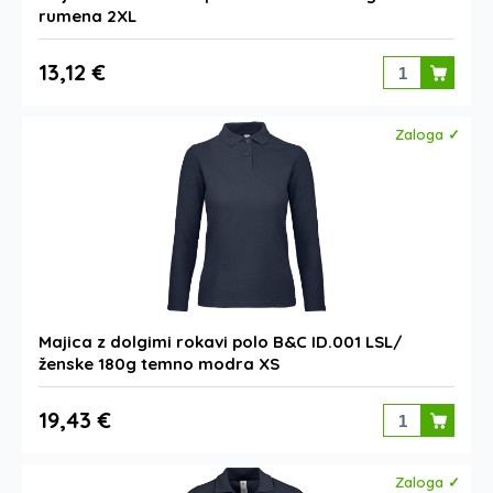
rumena 2XL
13,12 €
Zaloga ✓
Majica z dolgimi rokavi polo B&C ID.001 LSL/
ženske 180g temno modra XS
19,43 €
Zaloga ✓