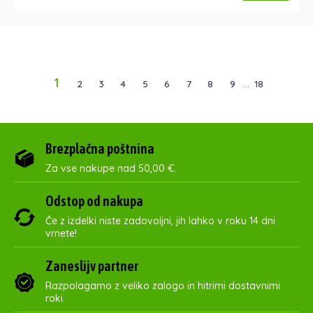
1
2
3
4
5
6
7
8
9
...
18
Brezplačna poštnina
Za vse nakupe nad 50,00 €.
Odstop od nakupa
Če z izdelki niste zadovoljni, jih lahko v roku 14 dni
vrnete!
Zaneslijv partner
Razpolagamo z veliko zalogo in hitrimi dostavnimi
roki.