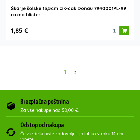
Škarje šolske 13,5cm cik-cak Donau 7940001PL-99
razno blister
1,85 €
1
2
Brezplačna poštnina
Za vse nakupe nad 50,00 €.
Odstop od nakupa
Če z izdelki niste zadovoljni, jih lahko v roku 14 dni
vrnete!