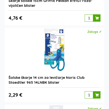
Škarje šolske 15cm Griffix Pelikan 819107 roza-
vijoličen blister
4,76 €
Zaloga ✓
Šolske škarje 14 cm za levičarje Noris Club
Staedtler 965 14LNBK blister
2,29 €
Zaloga ✓