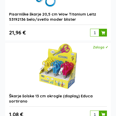
Pisarniške škarje 20,5 cm Wow Titanium Leitz
53192136 belo/svetlo moder blister
21,96 €
Zaloga ✓
Škarje šolske 13 cm okrogle (display) Educa
sortirano
1,08 €