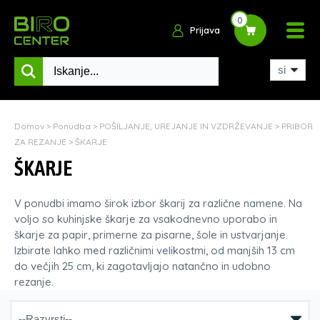
0
Prijava
Domov
>
Ponudba
>
POŠILJANJE, UREJANJE IN VZDRŽEVANJE
>
PRIBOR
ZA REZANJE
>
ŠKARJE
ŠKARJE
V ponudbi imamo širok izbor škarij za različne namene. Na
voljo so kuhinjske škarje za vsakodnevno uporabo in
škarje za papir, primerne za pisarne, šole in ustvarjanje.
Izbirate lahko med različnimi velikostmi, od manjših 13 cm
do večjih 25 cm, ki zagotavljajo natančno in udobno
rezanje.