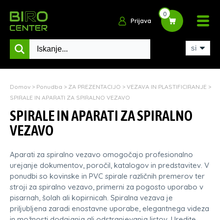
0
Prijava
Domov
>
Ponudba
>
ZA PREZENTACIJO
>
VEZAVA IN PLASTIFICIRANJE
>
SPIRALE IN APARATI ZA SPIRALNO VEZAVO
SPIRALE IN APARATI ZA SPIRALNO
VEZAVO
Aparati za spiralno vezavo omogočajo profesionalno
urejanje dokumentov, poročil, katalogov in predstavitev. V
ponudbi so kovinske in PVC spirale različnih premerov ter
stroji za spiralno vezavo, primerni za pogosto uporabo v
pisarnah, šolah ali kopirnicah. Spiralna vezava je
priljubljena zaradi enostavne uporabe, elegantnega videza
in možnosti dodajanja ali odstranjevanja listov. Uredite