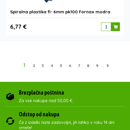
Spiralna plastika fi- 6mm pk100 Fornax modra
6,77 €
1
2
3
4
5
6
7
8
9
...
9
Brezplačna poštnina
Za vse nakupe nad 50,00 €.
Odstop od nakupa
Če z izdelki niste zadovoljni, jih lahko v roku 14 dni
vrnete!