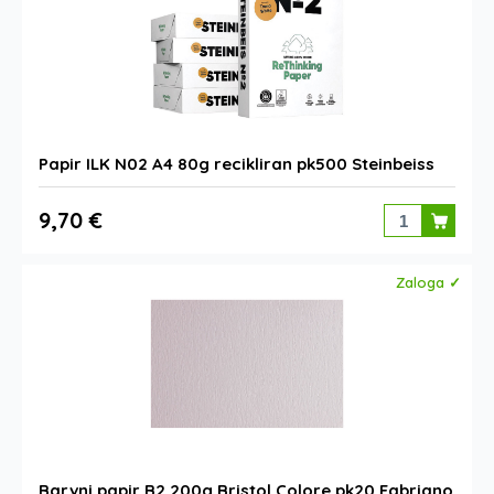
Papir ILK N02 A4 80g recikliran pk500 Steinbeiss
9,70 €
Zaloga ✓
Barvni papir B2 200g Bristol Colore pk20 Fabriano