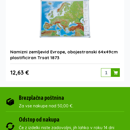
Namizni zemljevid Evrope, obojestranski 64x49cm
plastificiran Trsat 1873
12,63 €
Brezplačna poštnina
Za vse nakupe nad 50,00 €.
Odstop od nakupa
Če z izdelki niste zadovoljni, jih lahko v roku 14 dni