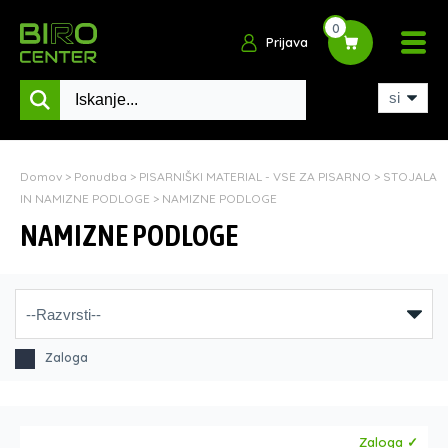
0
Prijava
Domov
>
Ponudba
>
PISARNIŠKI MATERIAL - VSE ZA PISARNO
>
STOJALA
IN NAMIZNE PODLOGE
>
NAMIZNE PODLOGE
NAMIZNE PODLOGE
Zaloga
Zaloga ✓