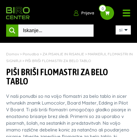
0
Prijava
Domov
>
Ponudba
>
ZA PISANJE IN RISANJE
>
MARKERJI, FLOMASTRI IN
SIGNIRJI
>
PIŠI BRIŠI FLOMASTRI ZA BELO TABLO
PIŠI BRIŠI FLOMASTRI ZA BELO
TABLO
V naši ponudbi so na voljo flomastri za belo tablo in sicer
vrhunskih znamk Lumocolor, Board Master, Edding in Pilot
V Board. Ti piši briši flomastri omogočajo gladko pisanje in
enostavno brisanje brez sledi. Primerni so za uporabo v
pisarnah, šolah, na sestankih in predstavitvah. Na voljo
imamo različne debeline konic za natančno ali poudarjeno
pisanje. Izberite zanesljive flomastre za belo tablo, ki