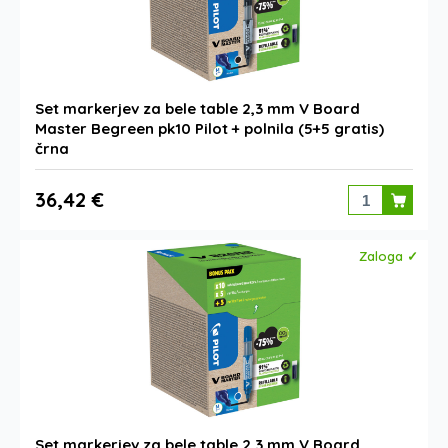
Set markerjev za bele table 2,3 mm V Board
Master Begreen pk10 Pilot + polnila (5+5 gratis)
črna
36,42 €
Zaloga ✓
Set markerjev za bele table 2,3 mm V Board