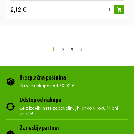
2,12 €
1
2
3
4
Brezplačna poštnina
Za vse nakupe nad 50,00 €.
Odstop od nakupa
Če z izdelki niste zadovoljni, jih lahko v roku 14 dni
vrnete!
Zaneslijv partner