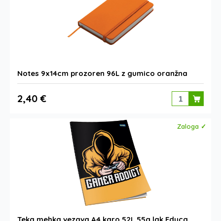
Notes 9x14cm prozoren 96L z gumico oranžna
2,40 €
Zaloga ✓
Teka mehka vezava A4 karo 52L 55g lak Educa