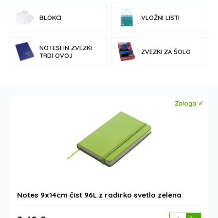
BLOKCI
VLOŽNI LISTI
NOTESI IN ZVEZKI
ZVEZKI ZA ŠOLO
TRDI OVOJ
Zaloga ✓
Notes 9x14cm čist 96L z radirko svetlo zelena