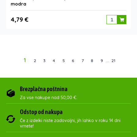
modra
4,79 €
1
2
3
4
5
6
7
8
9
...
21
Brezplačna poštnina
Za vse nakupe nad 50,00 €.
Odstop od nakupa
Če z izdelki niste zadovoljni, jih lahko v roku 14 dni
vrnete!