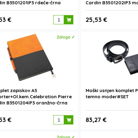
in B3501201IP3 rdeče-črna
Cardin B3501202IP3 m
53 €
25,53 €
Zaloga ✓
let zapiskov A5
Moški usnjen komplet P
rter+Ol.kem.Celebration Pierre
temno moder#SET
in B3501204IP3 oranžno-črna
53 €
83,27 €
Zaloga ✓