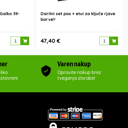
 Galko 39-
Darilni set pas + etui za ključe rjave
barve!!
47,40 €
ner
Varen nakup
liko
Opravite nakup brez
ostavnimi
tveganja zlorabe!