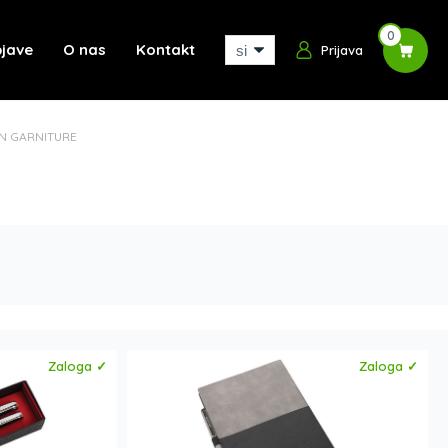
0
jave
O nas
Kontakt
Prijava
IN GARNITURE
Zaloga ✓
Zaloga ✓