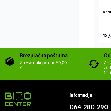
Kemi
12,
Brezplačna poštnina
Od
Za vse nakupe nad 50,00
Če z
€.
zado
14 d
Informacije
064 280 290