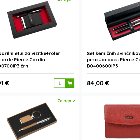
darilni etui za vizitke+roler
Set kemičnih svinčnikov
orde Pierre Cardin
pero Jacques Pierre C
0700IP3 črn
B0400600IP3
91 €
84,00 €
Zaloga ✓