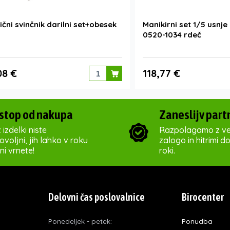
čni svinčnik darilni set+obesek
Manikirni set 1/5 usnje
0520-1034 rdeč
08 €
118,77 €
stop od nakupa
Zaneslijv part
 izdelki niste
Razpolagamo z ve
voljni, jih lahko v roku
zalogo in hitrimi d
ni vrnete!
roki.
Delovni čas poslovalnice
Birocenter
Ponedeljek - petek:
Ponudba