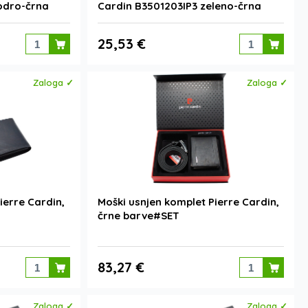
odro-črna
Cardin B3501203IP3 zeleno-črna
25,53 €
Zaloga ✓
Zaloga ✓
ierre Cardin,
Moški usnjen komplet Pierre Cardin,
črne barve#SET
83,27 €
Zaloga ✓
Zaloga ✓