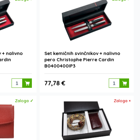
 + nalivno
Set kemičnih svinčnikov + nalivno
ardin
pero Christophe Pierre Cardin
B0400400IP3
77,78 €
Zaloga ✓
Zaloga ×