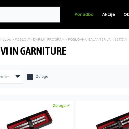
Ponudba
Akcije
Ob
onudba
>
POSLOVNI DARILNI PROGRAM
>
POSLOVNA GALANTERIJA
>
SETOVI 
VI IN GARNITURE
Zaloga
Zaloga ✓