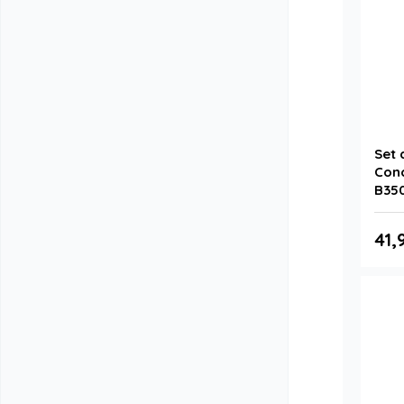
Set 
Conc
B350
41,