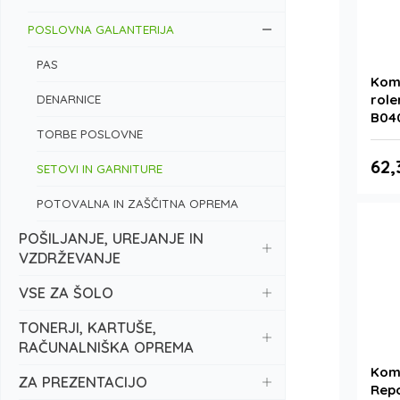
POSLOVNA GALANTERIJA
PAS
Komp
DENARNICE
role
B040
TORBE POSLOVNE
62,
SETOVI IN GARNITURE
POTOVALNA IN ZAŠČITNA OPREMA
POŠILJANJE, UREJANJE IN
VZDRŽEVANJE
VSE ZA ŠOLO
TONERJI, KARTUŠE,
RAČUNALNIŠKA OPREMA
Komp
ZA PREZENTACIJO
Repo