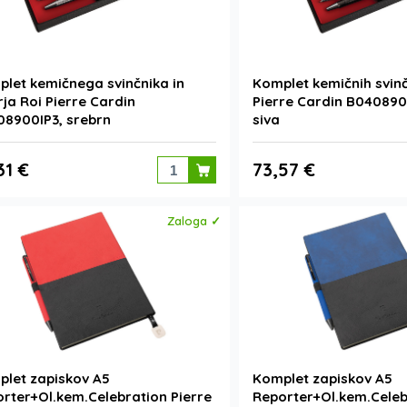
let kemičnega svinčnika in
Komplet kemičnih svinč
rja Roi Pierre Cardin
Pierre Cardin B040890
8900IP3, srebrn
siva
31 €
73,57 €
Zaloga ✓
let zapiskov A5
Komplet zapiskov A5
rter+Ol.kem.Celebration Pierre
Reporter+Ol.kem.Celeb