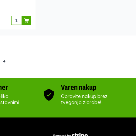
4
ner
Varen nakup
liko
Opravite nakup brez
ostavnimi
tveganja zlorabe!