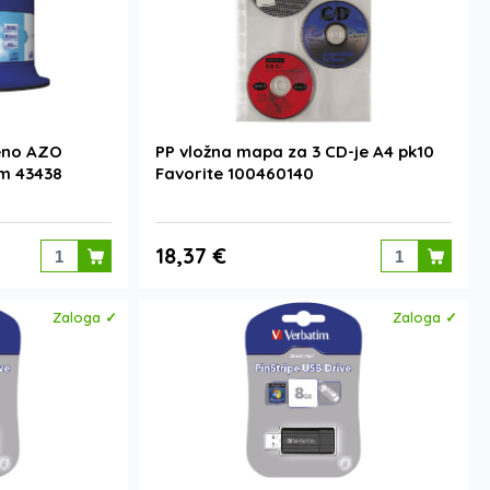
eno AZO
PP vložna mapa za 3 CD-je A4 pk10
im 43438
Favorite 100460140
18,37 €
Zaloga ✓
Zaloga ✓