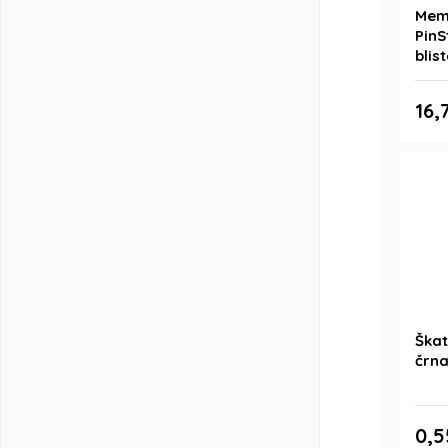
Memo
PinS
blis
16,
Škat
črn
0,5