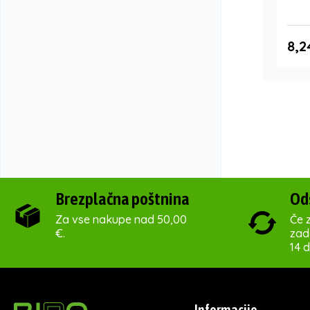
8,2
Brezplačna poštnina
Od
Za vse nakupe nad 50,00
Če z
€.
zado
14 d
Informacije