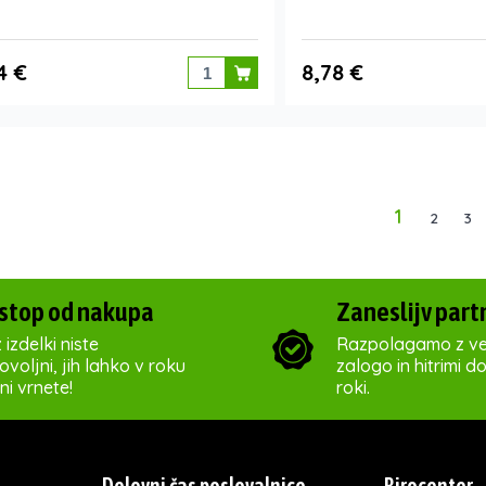
4 €
8,78 €
1
2
3
stop od nakupa
Zaneslijv part
 izdelki niste
Razpolagamo z ve
voljni, jih lahko v roku
zalogo in hitrimi d
ni vrnete!
roki.
Delovni čas poslovalnice
Birocenter