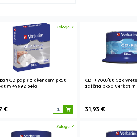
Zaloga ✓
 za 1 CD papir z okencem pk50
CD-R 700/80 52x vret
atim 49992 bela
zaščita pk50 Verbatim
7 €
31,93 €
Zaloga ✓