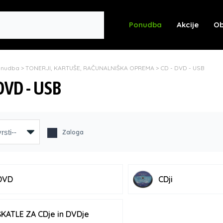
Ponudba
Akcije
Ob
onudba
>
TONERJI, KARTUŠE, RAČUNALNIŠKA OPREMA
>
CD - DVD - USB
 DVD - USB
Zaloga
DVD
CDji
ŠKATLE ZA CDje in DVDje