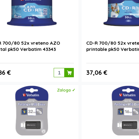
R 700/80 52x vreteno AZO
CD-R 700/80 52x vret
tal pk50 Verbatim 43343
printable pk50 Verbat
86 €
37,06 €
Zaloga ✓