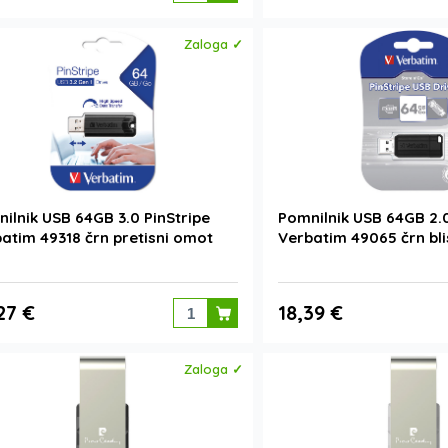
Zaloga ✓
ilnik USB 64GB 3.0 PinStripe
Pomnilnik USB 64GB 2.0
atim 49318 črn pretisni omot
Verbatim 49065 črn bli
27 €
18,39 €
Zaloga ✓