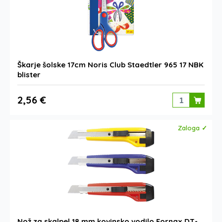
Škarje šolske 17cm Noris Club Staedtler 965 17 NBK
blister
2,56 €
Zaloga ✓
Nož za skalpel 18 mm kovinsko vodilo Fornax DT-