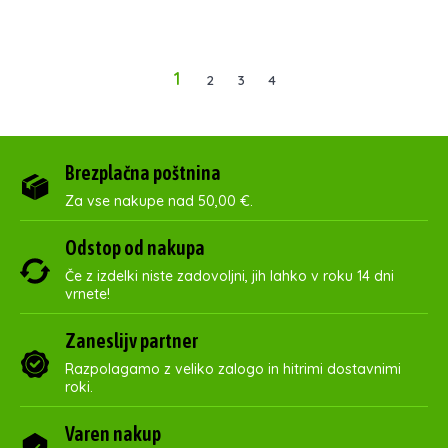
1
2
3
4
Brezplačna poštnina
Za vse nakupe nad 50,00 €.
Odstop od nakupa
Če z izdelki niste zadovoljni, jih lahko v roku 14 dni
vrnete!
Zaneslijv partner
Razpolagamo z veliko zalogo in hitrimi dostavnimi
roki.
Varen nakup