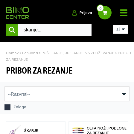
0
Prijava
Domov
>
Ponudba
>
POŠILJANJE, UREJANJE IN VZDRŽEVANJE
>
PRIBOR
ZA REZANJE
PRIBOR ZA REZANJE
Zaloga
OLFA NOŽI, PODLOGE
ŠKARJE
ZA REZANJE