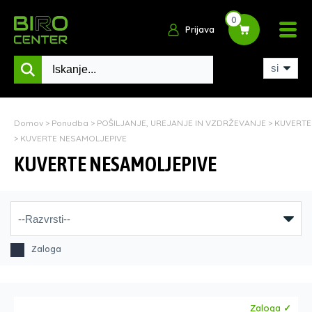
0
Prijava
Domov
>
Ponudba
>
POŠILJANJE, UREJANJE IN VZDRŽEVANJE
>
KUVERTE
>
KUVERTE NESAMOLJEPIVE
KUVERTE NESAMOLJEPIVE
Zaloga
Zaloga ✓