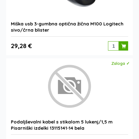
Miška usb 3-gumbna optična žična M100 Logitech
sivo/črna blister
29,28 €
Zaloga ✓
Podaljševalni kabel s stikalom 5 lukenj/1,5 m
Pisarniški izdelki 13115141-14 bela