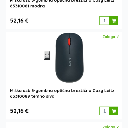
Miška usb 3-gumbna optična brezžična Cosy Leitz
65310061 modra
52,16 €
Zaloga ✓
Miška usb 3-gumbna optična brezžična Cozy Leitz
65310089 temno siva
52,16 €
Zaloga ✓