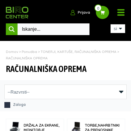
0
Prijava
Domov
>
Ponudba
>
TONERJI, KARTUŠE, RAČUNALNIŠKA OPREMA
>
RAČUNALNIŠKA OPREMA
RAČUNALNIŠKA OPREMA
Zaloga
DRŽALA ZA EKRANE,
TORBE,NAHRBTNIKI
MONITORJE
ZA PRENOSNIKE