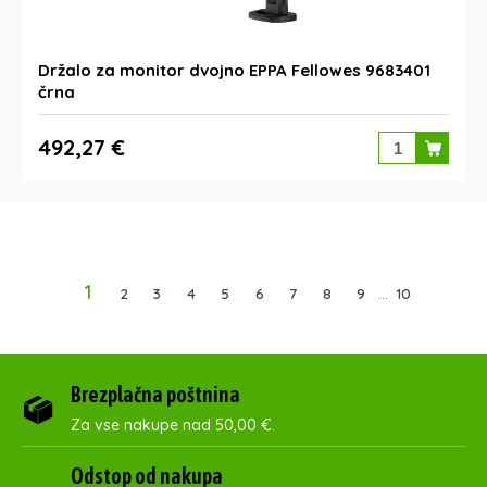
Držalo za monitor dvojno EPPA Fellowes 9683401
črna
492,27 €
1
2
3
4
5
6
7
8
9
...
10
Brezplačna poštnina
Za vse nakupe nad 50,00 €.
Odstop od nakupa