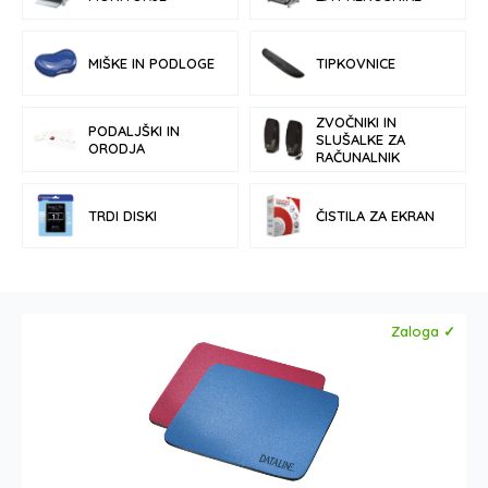
MIŠKE IN PODLOGE
TIPKOVNICE
ZVOČNIKI IN
PODALJŠKI IN
SLUŠALKE ZA
ORODJA
RAČUNALNIK
TRDI DISKI
ČISTILA ZA EKRAN
Zaloga ✓