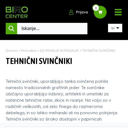
0
Prijava
Domov
>
Ponudba
>
ZA PISANJE IN RISANJE
>
TEHNIČNI SVINČNIKI
TEHNIČNI SVINČNIKI
Tehnični svinčniki, uporabljajo tanka svinčena polnila
namesto tradicionalnih grafitnih jeder. Te svinčnike
običajno uporabljajo inženirji, arhitekti in umetniki za
natančne tehnične risbe, skice in risanje. Na voljo so v
različnih velikostih, od zelo finega do razmeroma
debelega, in so lahko mehanski ali na ponovno polnjenje.
Tehnični svinčniki so široko dostopni v papirnicah.