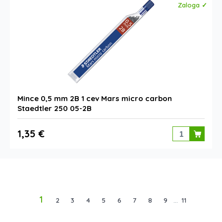
Zaloga ✓
Mince 0,5 mm 2B 1 cev Mars micro carbon
Staedtler 250 05-2B
1,35 €
1
2
3
4
5
6
7
8
9
...
11